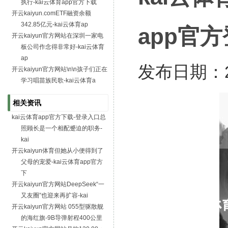
执行-kai云体育app官方下载
开云kaiyun.comETF融资余额
342.85亿元-kai云体育ap
app官
开云kaiyun官方网站在深圳一家电
板公司作念得非常好-kai云体育
ap
发布日期：20
开云kaiyun官方网站\n\n孩子们正在
学习唱苗族民歌-kai云体育a
相关资讯
kai云体育app官方下载-登录入口总
照顾长是一个相配蹙迫的职务-
kai
开云kaiyun体育但她从小便得到了
父母的宠爱-kai云体育app官方
下
开云kaiyun官方网站DeepSeek“一
又友圈”也迎来再扩容-kai
开云kaiyun官方网站 055型驱散舰
的海红旗-9B导弹射程400公里