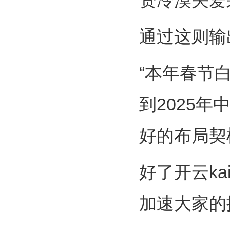
资冷漠关爱
通过这则输
“本年春节
到2025
好的布局契
好了开云k
加速大家的