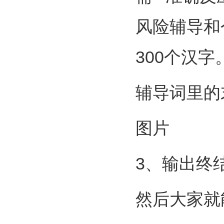
风险辅导和
300个汉字
辅导词里的
图片
3、输出终
然后大家就