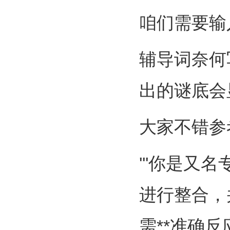
咱们需要输
辅导词奈何
出的谜底会
大家不错参
'''你是
进行整合，
需**准确反