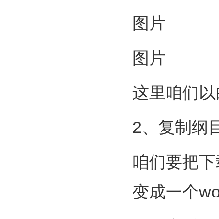
图片
图片
这里咱们以
2、复制纲目
咱们要把下
变成一个wo