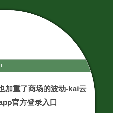
们
也加重了商场的波动-kai云
育app官方登录入口