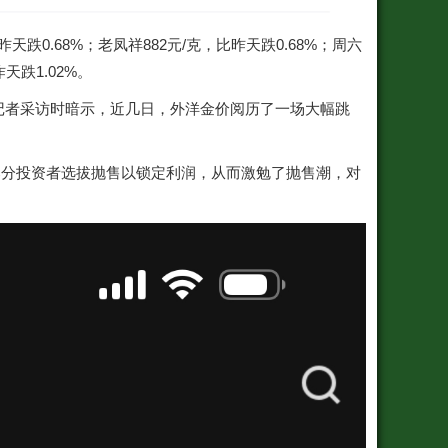
跌0.68%；老凤祥882元/克，比昨天跌0.68%；周六
天跌1.02%。
记者采访时暗示，近几日，外洋金价阅历了一场大幅跳
部分投资者选拔抛售以锁定利润，从而激勉了抛售潮，对