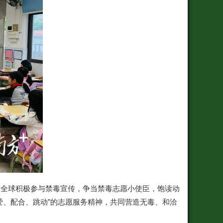
令全球积极参与禁毒宣传，争当禁毒志愿小使臣，饱读动
爱、配合、跳动”的志愿服务精神，共同营造无毒、和洽