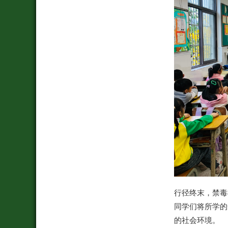
行径终末，禁毒
同学们将所学的
的社会环境。