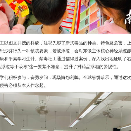
工以图文并茂的样貌，注视先容了新式毒品的种类、特色及危害，
思沙芬行为一种镇咳要素，若被浮滥，会对东谈主体核心神经系统
康和平素学习生计。禁毒社工通过信得过案例，深入浅出地证明了
品浮滥等于吸毒”这一要紧不雅念，提升了对药品浮滥的警惕性。
学们积极参与，奋勇发问，现场悔怨利弊。全球纷纷暗示，通过这
侵害必须从本人作念起。