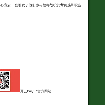
小心意志，也引发了他们参与禁毒战役的背负感和职业
开云kaiyun官方网站