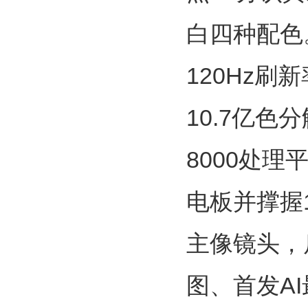
白四种配色。
120Hz刷
10.7亿
8000处理
电板并撑握
主像镜头，后
图、首发A