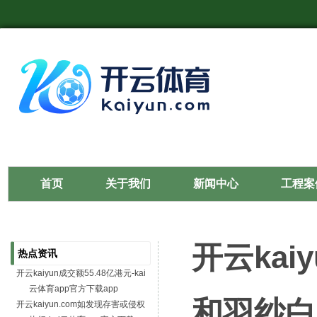
首页
关于我们
新闻中心
工程案
开云ka
热点资讯
开云kaiyun成交额55.48亿港元-kai
云体育app官方下载app
和羽纱白
开云kaiyun.com如发现存害或侵权